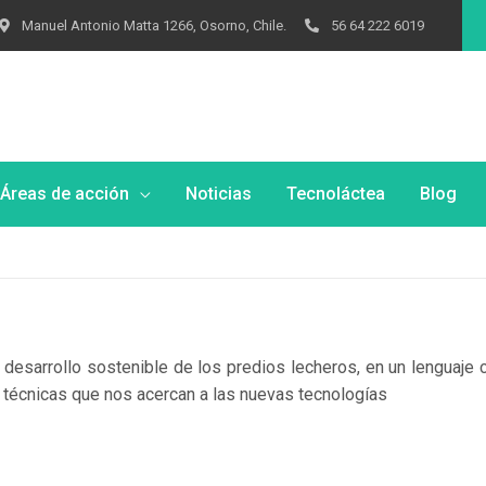
Manuel Antonio Matta 1266, Osorno, Chile.
56 64 222 6019
Áreas de acción
Noticias
Tecnoláctea
Blog
 desarrollo sostenible de los predios lecheros, en un lenguaje 
 técnicas que nos acercan a las nuevas tecnologías