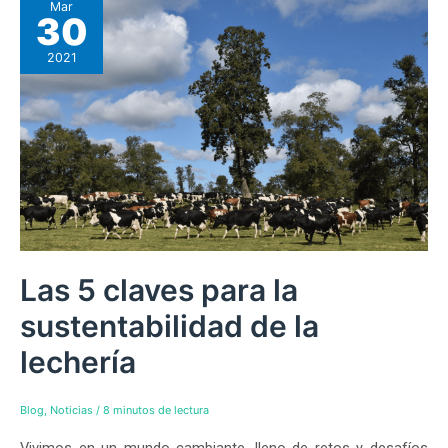
Mar
30
2021
Las 5 claves para la
sustentabilidad de la
lechería
Blog
,
Noticias
/
8 minutos de lectura
Vivimos en un mundo cambiante, lleno de retos y desafíos